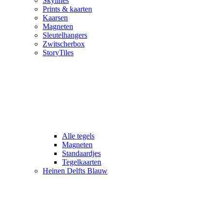
Skylines
Prints & kaarten
Kaarsen
Magneten
Sleutelhangers
Zwitscherbox
StoryTiles
Alle tegels
Magneten
Standaardjes
Tegelkaarten
Heinen Delfts Blauw