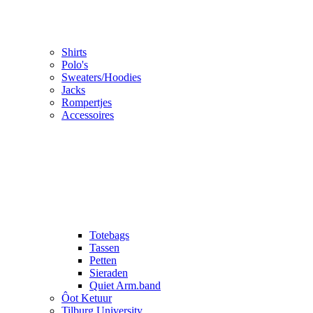
Shirts
Polo's
Sweaters/Hoodies
Jacks
Rompertjes
Accessoires
Totebags
Tassen
Petten
Sieraden
Quiet Arm.band
Ôot Ketuur
Tilburg University