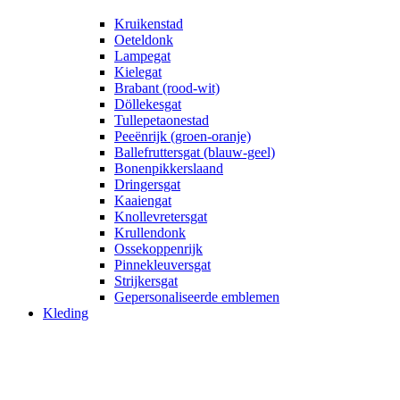
Kruikenstad
Oeteldonk
Lampegat
Kielegat
Brabant (rood-wit)
Döllekesgat
Tullepetaonestad
Peeënrijk (groen-oranje)
Ballefruttersgat (blauw-geel)
Bonenpikkerslaand
Dringersgat
Kaaiengat
Knollevretersgat
Krullendonk
Ossekoppenrijk
Pinnekleuversgat
Strijkersgat
Gepersonaliseerde emblemen
Kleding