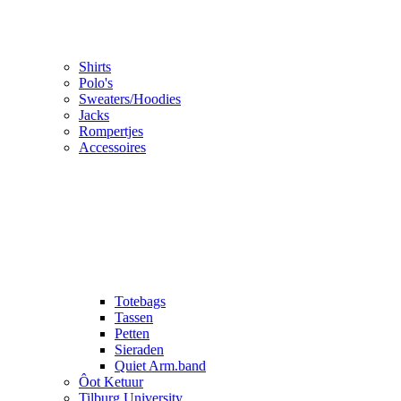
Shirts
Polo's
Sweaters/Hoodies
Jacks
Rompertjes
Accessoires
Totebags
Tassen
Petten
Sieraden
Quiet Arm.band
Ôot Ketuur
Tilburg University