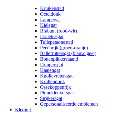
Kruikenstad
Oeteldonk
Lampegat
Kielegat
Brabant (rood-wit)
Döllekesgat
Tullepetaonestad
Peeënrijk (groen-oranje)
Ballefruttersgat (blauw-geel)
Bonenpikkerslaand
Dringersgat
Kaaiengat
Knollevretersgat
Krullendonk
Ossekoppenrijk
Pinnekleuversgat
Strijkersgat
Gepersonaliseerde emblemen
Kleding