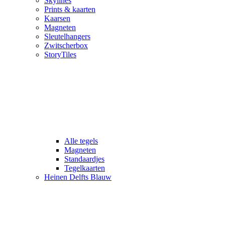
Skylines
Prints & kaarten
Kaarsen
Magneten
Sleutelhangers
Zwitscherbox
StoryTiles
Alle tegels
Magneten
Standaardjes
Tegelkaarten
Heinen Delfts Blauw