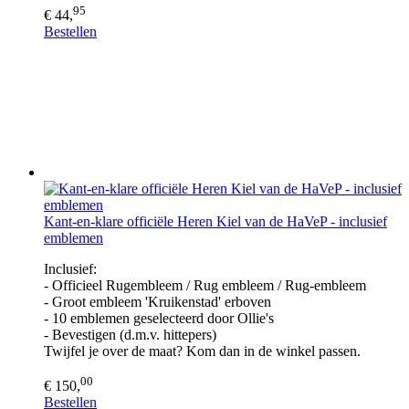
95
€ 44,
Bestellen
Kant-en-klare officiële Heren Kiel van de HaVeP - inclusief
emblemen
Inclusief:
- Officieel Rugembleem / Rug embleem / Rug-embleem
- Groot embleem 'Kruikenstad' erboven
- 10 emblemen geselecteerd door Ollie's
- Bevestigen (d.m.v. hittepers)
Twijfel je over de maat? Kom dan in de winkel passen.
00
€ 150,
Bestellen