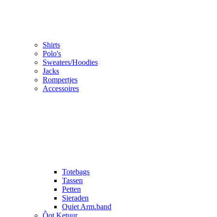
Shirts
Polo's
Sweaters/Hoodies
Jacks
Rompertjes
Accessoires
Totebags
Tassen
Petten
Sieraden
Quiet Arm.band
Ôot Ketuur