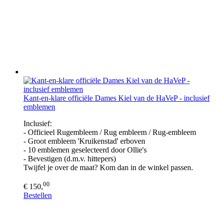
Kant-en-klare officiële Dames Kiel van de HaVeP - inclusief
emblemen
Inclusief:
- Officieel Rugembleem / Rug embleem / Rug-embleem
- Groot embleem 'Kruikenstad' erboven
- 10 emblemen geselecteerd door Ollie's
- Bevestigen (d.m.v. hittepers)
Twijfel je over de maat? Kom dan in de winkel passen.
00
€ 150,
Bestellen