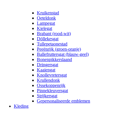
Kruikenstad
Oeteldonk
Lampegat
Kielegat
Brabant (rood-wit)
Döllekesgat
Tullepetaonestad
Peeënrijk (groen-oranje)
Ballefruttersgat (blauw-geel)
Bonenpikkerslaand
Dringersgat
Kaaiengat
Knollevretersgat
Krullendonk
Ossekoppenrijk
Pinnekleuversgat
Strijkersgat
Gepersonaliseerde emblemen
Kleding