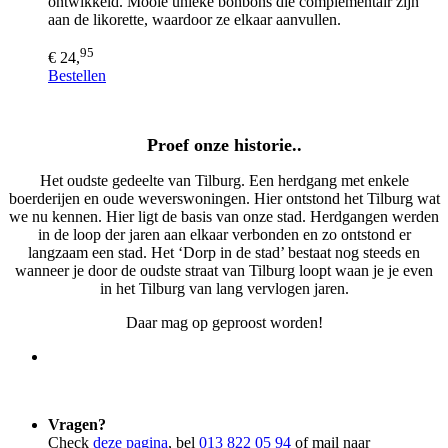
ontwikkeld. Mooie unieke bonbons die complementair zijn
aan de likorette, waardoor ze elkaar aanvullen.
95
€ 24,
Bestellen
Proef onze historie..
Het oudste gedeelte van Tilburg. Een herdgang met enkele
boerderijen en oude weverswoningen. Hier ontstond het Tilburg wat
we nu kennen. Hier ligt de basis van onze stad. Herdgangen werden
in de loop der jaren aan elkaar verbonden en zo ontstond er
langzaam een stad. Het ‘Dorp in de stad’ bestaat nog steeds en
wanneer je door de oudste straat van Tilburg loopt waan je je even
in het Tilburg van lang vervlogen jaren.
Daar mag op geproost worden!
Vragen?
Check
deze pagina
, bel
013 822 05 94
of mail naar