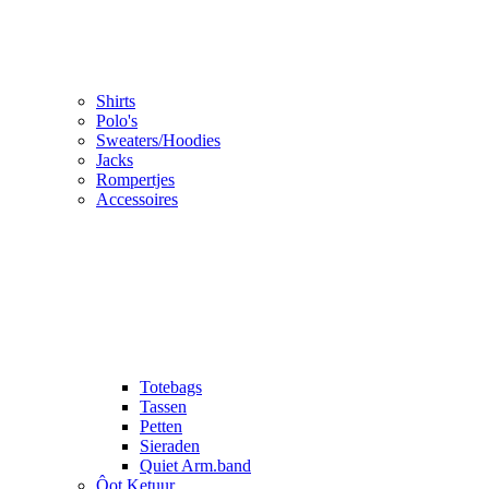
Shirts
Polo's
Sweaters/Hoodies
Jacks
Rompertjes
Accessoires
Totebags
Tassen
Petten
Sieraden
Quiet Arm.band
Ôot Ketuur