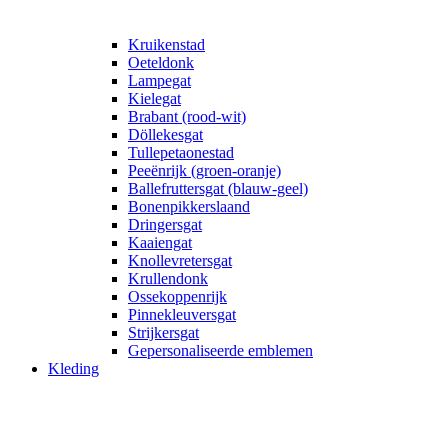
Kruikenstad
Oeteldonk
Lampegat
Kielegat
Brabant (rood-wit)
Döllekesgat
Tullepetaonestad
Peeënrijk (groen-oranje)
Ballefruttersgat (blauw-geel)
Bonenpikkerslaand
Dringersgat
Kaaiengat
Knollevretersgat
Krullendonk
Ossekoppenrijk
Pinnekleuversgat
Strijkersgat
Gepersonaliseerde emblemen
Kleding