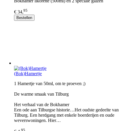
Bokhamer likorette (500ml) en 2 speciale glazen
95
€ 34,
Bestellen
(Bok)Hamertje
1 Hamertje van 50ml, om te proeven ;)
De warme smaak van Tilburg
Het verhaal van de Bokhamer
Een ode aan Tilburgse historie…Het oudste gedeelte van
Tilburg. Een herdgang met enkele boerderijen en oude
weverswoningen. Hier…
95