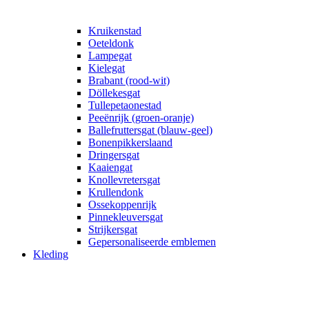
Kruikenstad
Oeteldonk
Lampegat
Kielegat
Brabant (rood-wit)
Döllekesgat
Tullepetaonestad
Peeënrijk (groen-oranje)
Ballefruttersgat (blauw-geel)
Bonenpikkerslaand
Dringersgat
Kaaiengat
Knollevretersgat
Krullendonk
Ossekoppenrijk
Pinnekleuversgat
Strijkersgat
Gepersonaliseerde emblemen
Kleding