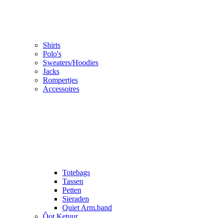
Shirts
Polo's
Sweaters/Hoodies
Jacks
Rompertjes
Accessoires
Totebags
Tassen
Petten
Sieraden
Quiet Arm.band
Ôot Ketuur