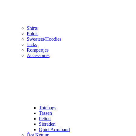
Shirts
Polo's
Sweaters/Hoodies
Jacks
Rompertjes
Accessoires
Totebags
Tassen
Petten
Sieraden
Quiet Arm.band
Ôot Ketuur