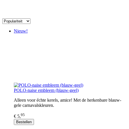
Nieuw!
POLO-naise embleem (blauw-geel)
Alleen voor échte kerels, amice! Met de herkenbare blauw-
gele carnavalskleuren.
95
€ 5,
Bestellen