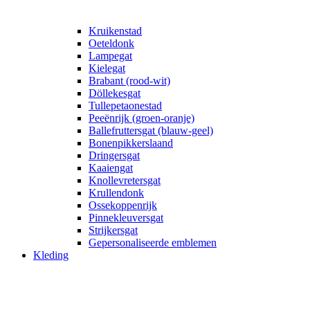
Kruikenstad
Oeteldonk
Lampegat
Kielegat
Brabant (rood-wit)
Döllekesgat
Tullepetaonestad
Peeënrijk (groen-oranje)
Ballefruttersgat (blauw-geel)
Bonenpikkerslaand
Dringersgat
Kaaiengat
Knollevretersgat
Krullendonk
Ossekoppenrijk
Pinnekleuversgat
Strijkersgat
Gepersonaliseerde emblemen
Kleding