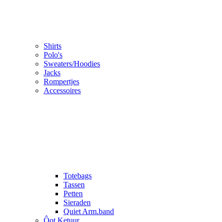
Shirts
Polo's
Sweaters/Hoodies
Jacks
Rompertjes
Accessoires
Totebags
Tassen
Petten
Sieraden
Quiet Arm.band
Ôot Ketuur