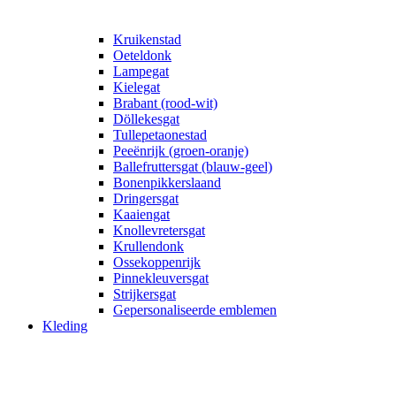
Kruikenstad
Oeteldonk
Lampegat
Kielegat
Brabant (rood-wit)
Döllekesgat
Tullepetaonestad
Peeënrijk (groen-oranje)
Ballefruttersgat (blauw-geel)
Bonenpikkerslaand
Dringersgat
Kaaiengat
Knollevretersgat
Krullendonk
Ossekoppenrijk
Pinnekleuversgat
Strijkersgat
Gepersonaliseerde emblemen
Kleding