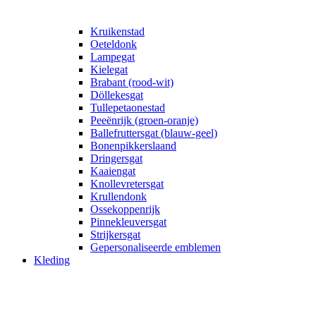
Kruikenstad
Oeteldonk
Lampegat
Kielegat
Brabant (rood-wit)
Döllekesgat
Tullepetaonestad
Peeënrijk (groen-oranje)
Ballefruttersgat (blauw-geel)
Bonenpikkerslaand
Dringersgat
Kaaiengat
Knollevretersgat
Krullendonk
Ossekoppenrijk
Pinnekleuversgat
Strijkersgat
Gepersonaliseerde emblemen
Kleding