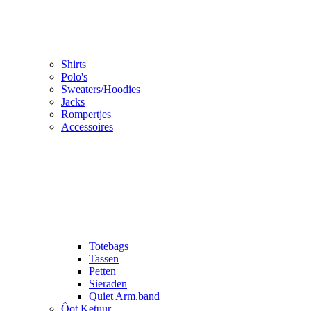
Shirts
Polo's
Sweaters/Hoodies
Jacks
Rompertjes
Accessoires
Totebags
Tassen
Petten
Sieraden
Quiet Arm.band
Ôot Ketuur