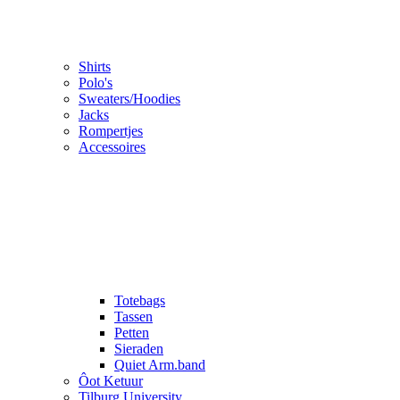
Shirts
Polo's
Sweaters/Hoodies
Jacks
Rompertjes
Accessoires
Totebags
Tassen
Petten
Sieraden
Quiet Arm.band
Ôot Ketuur
Tilburg University