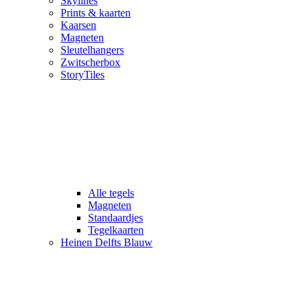
Skylines
Prints & kaarten
Kaarsen
Magneten
Sleutelhangers
Zwitscherbox
StoryTiles
Alle tegels
Magneten
Standaardjes
Tegelkaarten
Heinen Delfts Blauw