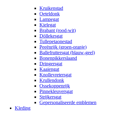
Kruikenstad
Oeteldonk
Lampegat
Kielegat
Brabant (rood-wit)
Döllekesgat
Tullepetaonestad
Peeënrijk (groen-oranje)
Ballefruttersgat (blauw-geel)
Bonenpikkerslaand
Dringersgat
Kaaiengat
Knollevretersgat
Krullendonk
Ossekoppenrijk
Pinnekleuversgat
Strijkersgat
Gepersonaliseerde emblemen
Kleding