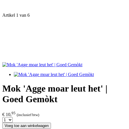
Artikel 1 van 6
Mok 'Agge moar leut het' |
Goed Gemòkt
95
€ 10,
(inclusief btw)
Voeg toe aan winkelwagen