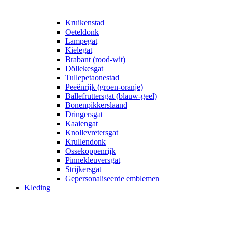
Kruikenstad
Oeteldonk
Lampegat
Kielegat
Brabant (rood-wit)
Döllekesgat
Tullepetaonestad
Peeënrijk (groen-oranje)
Ballefruttersgat (blauw-geel)
Bonenpikkerslaand
Dringersgat
Kaaiengat
Knollevretersgat
Krullendonk
Ossekoppenrijk
Pinnekleuversgat
Strijkersgat
Gepersonaliseerde emblemen
Kleding