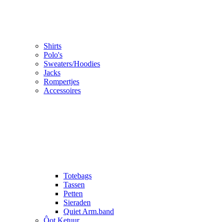
Shirts
Polo's
Sweaters/Hoodies
Jacks
Rompertjes
Accessoires
Totebags
Tassen
Petten
Sieraden
Quiet Arm.band
Ôot Ketuur