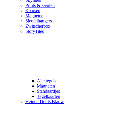
Skylines
Prints & kaarten
Kaarsen
Magneten
Sleutelhangers
Zwitscherbox
StoryTiles
Alle tegels
Magneten
Standaardjes
Tegelkaarten
Heinen Delfts Blauw