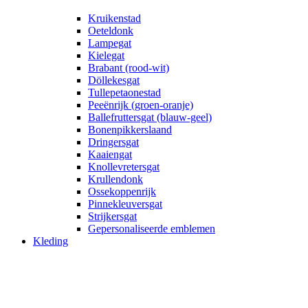
Kruikenstad
Oeteldonk
Lampegat
Kielegat
Brabant (rood-wit)
Döllekesgat
Tullepetaonestad
Peeënrijk (groen-oranje)
Ballefruttersgat (blauw-geel)
Bonenpikkerslaand
Dringersgat
Kaaiengat
Knollevretersgat
Krullendonk
Ossekoppenrijk
Pinnekleuversgat
Strijkersgat
Gepersonaliseerde emblemen
Kleding