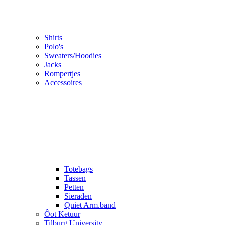
Shirts
Polo's
Sweaters/Hoodies
Jacks
Rompertjes
Accessoires
Totebags
Tassen
Petten
Sieraden
Quiet Arm.band
Ôot Ketuur
Tilburg University