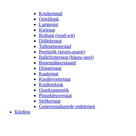
Kruikenstad
Oeteldonk
Lampegat
Kielegat
Brabant (rood-wit)
Döllekesgat
Tullepetaonestad
Peeënrijk (groen-oranje)
Ballefruttersgat (blauw-geel)
Bonenpikkerslaand
Dringersgat
Kaaiengat
Knollevretersgat
Krullendonk
Ossekoppenrijk
Pinnekleuversgat
Strijkersgat
Gepersonaliseerde emblemen
Kleding