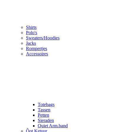
Shirts
Polo's
Sweaters/Hoodies
Jacks
Rompertjes
Accessoires
Totebags
Tassen
Petten
Sieraden
Quiet Arm.band
Ôot Ketuur