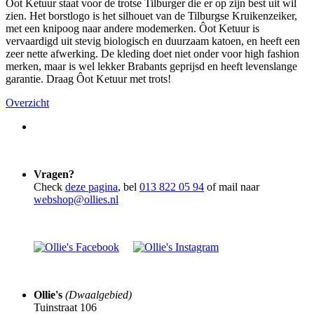
Ôot Ketuur staat voor de trotse Tilburger die er op zijn best uit wil
zien. Het borstlogo is het silhouet van de Tilburgse Kruikenzeiker,
met een knipoog naar andere modemerken. Ôot Ketuur is
vervaardigd uit stevig biologisch en duurzaam katoen, en heeft een
zeer nette afwerking. De kleding doet niet onder voor high fashion
merken, maar is wel lekker Brabants geprijsd en heeft levenslange
garantie. Draag Ôot Ketuur met trots!
Overzicht
Vragen?
Check
deze pagina
, bel
013 822 05 94
of mail naar
webshop@ollies.nl
Ollie's
(Dwaalgebied)
Tuinstraat 106