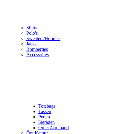
Shirts
Polo's
Sweaters/Hoodies
Jacks
Rompertjes
Accessoires
Totebags
Tassen
Petten
Sieraden
Quiet Arm.band
Ôot Ketuur