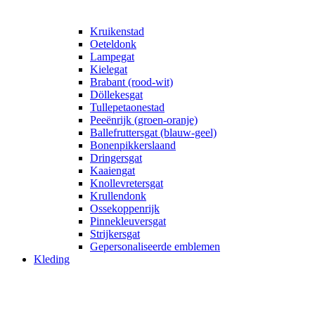
Kruikenstad
Oeteldonk
Lampegat
Kielegat
Brabant (rood-wit)
Döllekesgat
Tullepetaonestad
Peeënrijk (groen-oranje)
Ballefruttersgat (blauw-geel)
Bonenpikkerslaand
Dringersgat
Kaaiengat
Knollevretersgat
Krullendonk
Ossekoppenrijk
Pinnekleuversgat
Strijkersgat
Gepersonaliseerde emblemen
Kleding