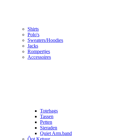
Shirts
Polo's
Sweaters/Hoodies
Jacks
Rompertjes
Accessoires
Totebags
Tassen
Petten
Sieraden
Quiet Arm.band
Ôot Ketuur