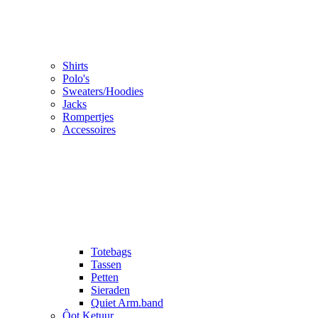
Shirts
Polo's
Sweaters/Hoodies
Jacks
Rompertjes
Accessoires
Totebags
Tassen
Petten
Sieraden
Quiet Arm.band
Ôot Ketuur