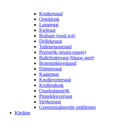
Kruikenstad
Oeteldonk
Lampegat
Kielegat
Brabant (rood-wit)
Döllekesgat
Tullepetaonestad
Peeënrijk (groen-oranje)
Ballefruttersgat (blauw-geel)
Bonenpikkerslaand
Dringersgat
Kaaiengat
Knollevretersgat
Krullendonk
Ossekoppenrijk
Pinnekleuversgat
Strijkersgat
Gepersonaliseerde emblemen
Kleding