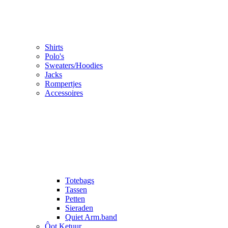
Shirts
Polo's
Sweaters/Hoodies
Jacks
Rompertjes
Accessoires
Totebags
Tassen
Petten
Sieraden
Quiet Arm.band
Ôot Ketuur