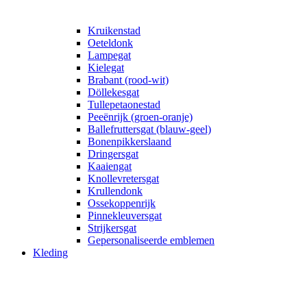
Kruikenstad
Oeteldonk
Lampegat
Kielegat
Brabant (rood-wit)
Döllekesgat
Tullepetaonestad
Peeënrijk (groen-oranje)
Ballefruttersgat (blauw-geel)
Bonenpikkerslaand
Dringersgat
Kaaiengat
Knollevretersgat
Krullendonk
Ossekoppenrijk
Pinnekleuversgat
Strijkersgat
Gepersonaliseerde emblemen
Kleding