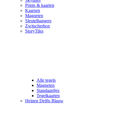
Skylines
Prints & kaarten
Kaarsen
Magneten
Sleutelhangers
Zwitscherbox
StoryTiles
Alle tegels
Magneten
Standaardjes
Tegelkaarten
Heinen Delfts Blauw