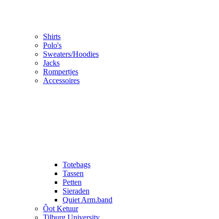
Shirts
Polo's
Sweaters/Hoodies
Jacks
Rompertjes
Accessoires
Totebags
Tassen
Petten
Sieraden
Quiet Arm.band
Ôot Ketuur
Tilburg University