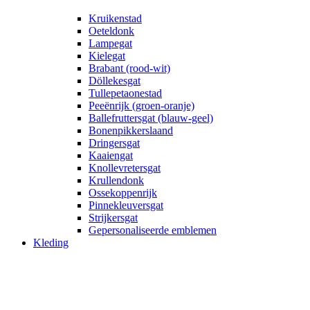
Kruikenstad
Oeteldonk
Lampegat
Kielegat
Brabant (rood-wit)
Döllekesgat
Tullepetaonestad
Peeënrijk (groen-oranje)
Ballefruttersgat (blauw-geel)
Bonenpikkerslaand
Dringersgat
Kaaiengat
Knollevretersgat
Krullendonk
Ossekoppenrijk
Pinnekleuversgat
Strijkersgat
Gepersonaliseerde emblemen
Kleding