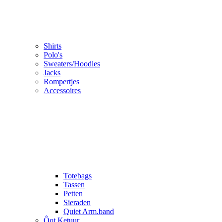
Shirts
Polo's
Sweaters/Hoodies
Jacks
Rompertjes
Accessoires
Totebags
Tassen
Petten
Sieraden
Quiet Arm.band
Ôot Ketuur