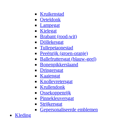
Kruikenstad
Oeteldonk
Lampegat
Kielegat
Brabant (rood-wit)
Döllekesgat
Tullepetaonestad
Peeënrijk (groen-oranje)
Ballefruttersgat (blauw-geel)
Bonenpikkerslaand
Dringersgat
Kaaiengat
Knollevretersgat
Krullendonk
Ossekoppenrijk
Pinnekleuversgat
Strijkersgat
Gepersonaliseerde emblemen
Kleding