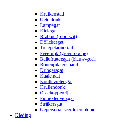
Kruikenstad
Oeteldonk
Lampegat
Kielegat
Brabant (rood-wit)
Döllekesgat
Tullepetaonestad
Peeënrijk (groen-oranje)
Ballefruttersgat (blauw-geel)
Bonenpikkerslaand
Dringersgat
Kaaiengat
Knollevretersgat
Krullendonk
Ossekoppenrijk
Pinnekleuversgat
Strijkersgat
Gepersonaliseerde emblemen
Kleding