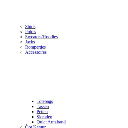
Shirts
Polo's
Sweaters/Hoodies
Jacks
Rompertjes
Accessoires
Totebags
Tassen
Petten
Sieraden
Quiet Arm.band
Ôot Ketuur