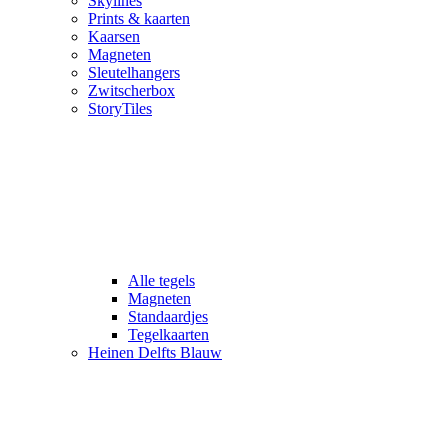
Skylines
Prints & kaarten
Kaarsen
Magneten
Sleutelhangers
Zwitscherbox
StoryTiles
Alle tegels
Magneten
Standaardjes
Tegelkaarten
Heinen Delfts Blauw