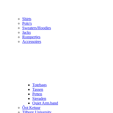
Shirts
Polo's
Sweaters/Hoodies
Jacks
Rompertjes
Accessoires
Totebags
Tassen
Petten
Sieraden
Quiet Arm.band
Ôot Ketuur
Tilburg University