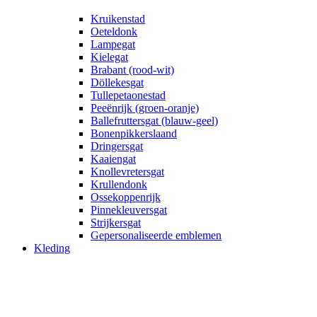
Kruikenstad
Oeteldonk
Lampegat
Kielegat
Brabant (rood-wit)
Döllekesgat
Tullepetaonestad
Peeënrijk (groen-oranje)
Ballefruttersgat (blauw-geel)
Bonenpikkerslaand
Dringersgat
Kaaiengat
Knollevretersgat
Krullendonk
Ossekoppenrijk
Pinnekleuversgat
Strijkersgat
Gepersonaliseerde emblemen
Kleding